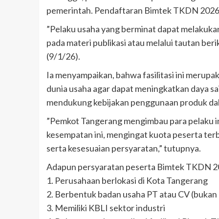
pemerintah. Pendaftaran Bimtek TKDN 2026 t
”Pelaku usaha yang berminat dapat melakuka
pada materi publikasi atau melalui tautan ber
(9/1/26).
Ia menyampaikan, bahwa fasilitasi ini meru
dunia usaha agar dapat meningkatkan daya s
mendukung kebijakan penggunaan produk dal
”Pemkot Tangerang mengimbau para pelaku i
kesempatan ini, mengingat kuota peserta ter
serta kesesuaian persyaratan,” tutupnya.
Adapun persyaratan peserta Bimtek TKDN 202
1. Perusahaan berlokasi di Kota Tangerang
2. Berbentuk badan usaha PT atau CV (bukan
3. Memiliki KBLI sektor industri