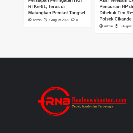
Persiapan Peringatan HUT
Aksi Terekam C
RI Ke-81, Terus di
Pencurian HP di
Matangkan Pemkot Tangsel
Dibekuk Tim R
Polsek Cikande
admin
7 August 2026
0
admin
6 August