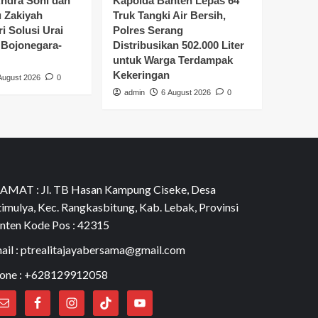
ndra Soni dan
Kapolda Banten Lepas 64
u Zakiyah
Truk Tangki Air Bersih,
i Solusi Urai
Polres Serang
Bojonegara-
Distribusikan 502.000 Liter
untuk Warga Terdampak
Kekeringan
August 2026
0
admin
6 August 2026
0
AMAT : Jl. TB Hasan Kampung Ciseke, Desa
timulya, Kec. Rangkasbitung, Kab. Lebak, Provinsi
nten Kode Pos : 42315
ail : ptrealitajayabersama@gmail.com
one : +628129912058