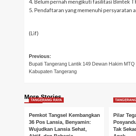
4. Belum pernah mengikuti fasilitasi Bimtek
5. Pendaftaran yang memenuhi persyaratan a
(Lif)
Post
Previous:
Bupati Tangerang Lantik 149 Dewan Hakim MTQ
navigation
Kabupaten Tangerang
More Stories
TANGERANG RAYA
TANGERANG
Pemkot Tangsel Kembangkan
Pilar Te
36 Pos Lansia, Benyamin:
Posyandu 
Wujudkan Lansia Sehat,
Tak Seka