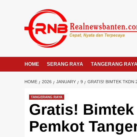
Skip
to
content
HOME
SERANG RAYA
TANGERANG RAY
HOME
2026
JANUARY
9
GRATIS! BIMTEK TKDN
TANGERANG RAYA
Gratis! Bimtek
Pemkot Tanger