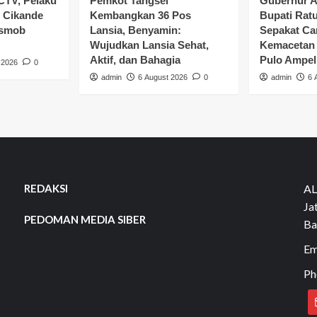
CTV, Pelaku
Pemkot Tangsel
Gubernur A
 Cikande
Kembangkan 36 Pos
Bupati Rat
esmob
Lansia, Benyamin:
Sepakat Car
Wujudkan Lansia Sehat,
Kemacetan 
Aktif, dan Bahagia
Pulo Ampel
 2026
0
admin
6 August 2026
0
admin
6 
REDAKSI
AL
Ja
PEDOMAN MEDIA SIBER
Ba
Em
Ph