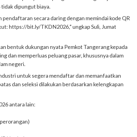
idak dipungut biaya.
n pendaftaran secara daring dengan memindai kode QR
ikut: https://bit.ly/TKDN2026,” ungkap Suli, Jumat
pakan bentuk dukungan nyata Pemkot Tangerang kepada
aing dan memperluas peluang pasar, khususnya dalam
am negeri.
ndustri untuk segera mendaftar dan memanfaatkan
batas dan seleksi dilakukan berdasarkan kelengkapan
6 antara lain:
 perorangan)