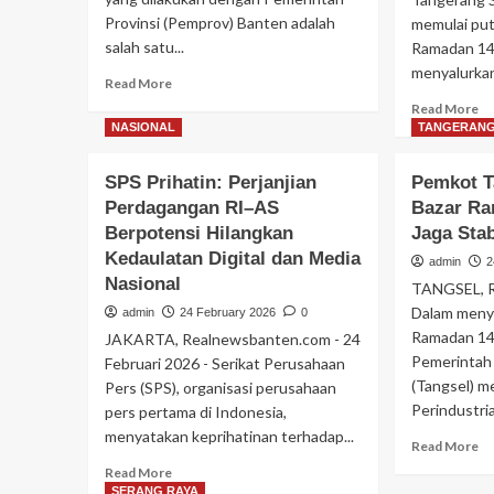
Ke
Provinsi (Pemprov) Banten adalah
memulai put
salah satu...
Ramadan 14
menyalurkan
Read
Read More
more
Re
Read More
about
m
NASIONAL
TANGERANG
Bupati
ab
Serang
Sa
SPS Prihatin: Perjanjian
Pemkot T
Ratu
Ra
Perdagangan RI–AS
Zakiyah
Bazar Ra
Ta
Sebut
Berpotensi Hilangkan
Jaga Stab
20
Kolaborasi
Be
Kedaulatan Digital dan Media
admin
2
dengan
Sa
Nasional
TANGSEL, R
Pemprov
To
Banten
Dalam meny
admin
24 February 2026
0
Ba
Kunci
Ramadan 144
Rp
JAKARTA, Realnewsbanten.com - 24
Kesejahteraan
Ju
Pemerintah
Februari 2026 - Serikat Perusahaan
un
(Tangsel) me
Pers (SPS), organisasi perusahaan
Im
Perindustria
pers pertama di Indonesia,
Ma
menyatakan keprihatinan terhadap...
hi
Re
Read More
Gu
m
Read
Read More
Ng
ab
more
SERANG RAYA