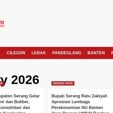
A
CILEGON
LEBAK
PANDEGLANG
BANTEN
y 2026
YA
SERANG RAYA
paten Serang Gelar
Bupati Serang Ratu Zakiyah
hmi dan Bukber,
Apresiasi Lembaga
Konsolidasi dan
Perekonomian NU Banten