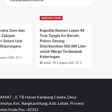
SERANG RAYA
ndra Soni dan
Kapolda Banten Lepas 64
u Zakiyah
Truk Tangki Air Bersih,
i Solusi Urai
Polres Serang
Bojonegara-
Distribusikan 502.000 Liter
untuk Warga Terdampak
Kekeringan
August 2026
0
admin
6 August 2026
0
AMAT : Jl. TB Hasan Kampung Ciseke, Desa
timulya, Kec. Rangkasbitung, Kab. Lebak, Provinsi
nten Kode Pos : 42315