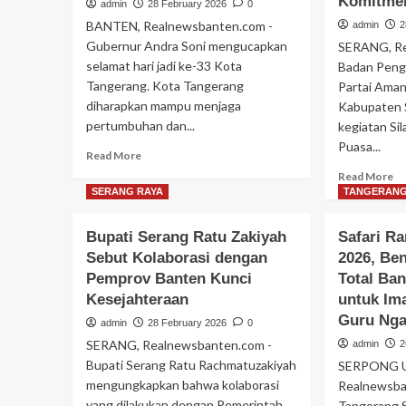
Komitmen
admin
28 February 2026
0
BANTEN, Realnewsbanten.com -
admin
2
Gubernur Andra Soni mengucapkan
SERANG, Re
selamat hari jadi ke-33 Kota
Badan Peng
Tangerang. Kota Tangerang
Partai Aman
diharapkan mampu menjaga
Kabupaten 
pertumbuhan dan...
kegiatan Si
Puasa...
Read
Read More
more
Re
Read More
about
m
SERANG RAYA
TANGERANG
Hadiri
ab
HUT
P
Bupati Serang Ratu Zakiyah
Safari R
Kota
Ka
Sebut Kolaborasi dengan
Tangerang,
2026, Be
Se
Andra
Pemprov Banten Kunci
Total Ba
Ge
Soni:
Si
Kesejahteraan
untuk Im
Simbol
da
Guru Nga
admin
28 February 2026
0
Kota
Bu
Maju
SERANG, Realnewsbanten.com -
admin
2
Pe
di
Ko
Bupati Serang Ratu Rachmatuzakiyah
SERPONG 
Provinsi
da
mengungkapkan bahwa kolaborasi
Realnewsba
Banten
Ko
yang dilakukan dengan Pemerintah
Tangerang S