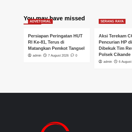
Keluhan
Layanan
Puskesmas
You may have missed
Carenang
ADVETORIAL
SERANG RAYA
Persiapan Peringatan HUT
Aksi Terekam C
RI Ke-81, Terus di
Pencurian HP di
Matangkan Pemkot Tangsel
Dibekuk Tim R
Polsek Cikande
admin
7 August 2026
0
admin
6 August