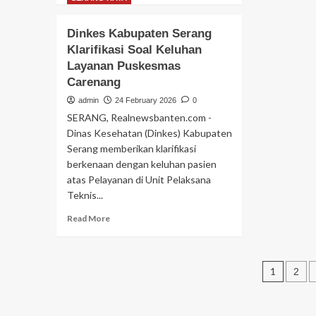
P
about
Ta
SPS
Dinkes Kabupaten Serang
Ma
Prihatin:
Ba
Klarifikasi Soal Keluhan
Perjanjian
Ra
Layanan Puskesmas
Perdagangan
14
RI–
Carenang
H
AS
admin
24 February 2026
0
un
Berpotensi
Ja
SERANG, Realnewsbanten.com -
Hilangkan
St
Kedaulatan
Dinas Kesehatan (Dinkes) Kabupaten
Ha
Digital
Serang memberikan klarifikasi
dan
berkenaan dengan keluhan pasien
Media
atas Pelayanan di Unit Pelaksana
Nasional
Teknis...
Read
Read More
more
about
Dinkes
Post
Kabupaten
1
2
Serang
pagin
Klarifikasi
Soal