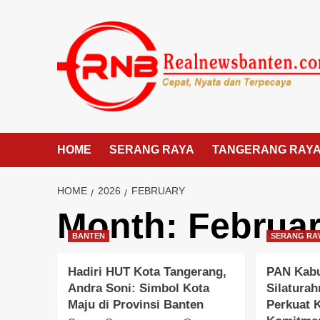
Skip
to
content
HOME
SERANG RAYA
TANGERANG RAY
HOME
2026
FEBRUARY
Month:
Februar
BANTEN
SERANG RA
Hadiri HUT Kota Tangerang,
PAN Kabu
Andra Soni: Simbol Kota
Silatura
Maju di Provinsi Banten
Perkuat 