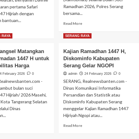
rakyatan
UMKM
Ramadhan 2026, Polres Serang
aran pertama Safari
Berdaya
bersama...
47 Hijriah dengan
 bantuan...
Read
Read More
more
ad
about
ore
 RAYA
SERANG RAYA
POLRES
out
SERANG
fari
angsel Matangkan
Kajian Ramadhan 1447 H,
GELAR
madan
madan 1447 H untuk
Diskominfo Kabupaten
PATROLI
ngsel
KRYD
ilitas Harga
26,
Serang Gelar NGOPI
SERENTAK
nyamin
4 February 2026
0
admin
24 February 2026
0
ANTISIPASI
lurkan
ealnewsbanten.com -
SERANG, Realnewsbanten.com -
KERAWANAN
tal
RAMADHAN
ambut bulan suci
Dinas Komunikasi Informatika
ntuan
2026
7 Hijriah/ 2026 Masehi,
405
Persandian dan Statistik atau
ta
 Kota Tangerang Selatan
Diskominfo Kabupaten Serang
tuk
lalui Dinas
menggelar Kajian Ramadhan 1447
am,
n...
Hijriyah Ngopi atau...
rbot
ngga
ad
Read
Read More
ru
ore
more
aji
out
about