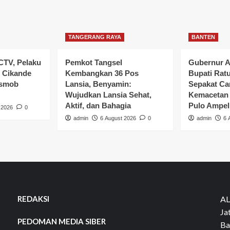
TANGERANG RAYA
BANTEN
CTV, Pelaku
Pemkot Tangsel
Gubernur A
 Cikande
Kembangkan 36 Pos
Bupati Rat
esmob
Lansia, Benyamin:
Sepakat Car
Wujudkan Lansia Sehat,
Kemacetan 
Aktif, dan Bahagia
Pulo Ampel
 2026
0
admin
6 August 2026
0
admin
6 
REDAKSI
AL
Ja
PEDOMAN MEDIA SIBER
Ba