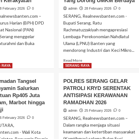
 Kerakyatan
Yang Dorong UMKM Berdaya
8 February 2026
0
admin
28 February 2026
0
alnewsbanten.com –
SERANG, Realnewsbanten.com -
urus Harian (BPH) DPD
Bupati Serang, Ratu
at Nasional (PAN)
Rachmatuzzakiyah mengapresiasi
Serang menggelar
Lembaga Perekonomian Nahdlatul
laturahmi dan Buka
Ulama (LPNU) Banten yang
mendorong Industri dan Keci Mikro...
ad
Read
Read More
ore
more
 RAYA
SERANG RAYA
out
about
AN
Bupati
amadan Tangsel
POLRES SERANG GELAR
bupaten
Serang
nyamin Salurkan
PATROLI KRYD SERENTAK
rang
Ratu
ntuan Rp405 Juta
lar
ANTISIPASI KERAWANAN
Zakiyah
laturahmi
Apresiasi
am, Marbot hingga
RAMADHAN 2026
n
Lembaga
ji
admin
25 February 2026
0
kber,
Perekonomian
SERANG, Realnewsbanten.com –
6 February 2026
0
rkuat
NU
nsolidasi
Banten
Dalam rangka menjaga situasi
UTARA,
n
Yang
keamanan dan ketertiban masyarakat
nten.com - Wali Kota
mitmen
Dorong
(Kamtibmas) selama Bulan Suci
elatan, Benyamin Davnie