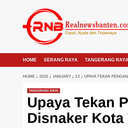
Skip
to
content
HOME
SERANG RAYA
TANGERANG RAY
HOME
2026
JANUARY
13
UPAYA TEKAN PENGA
TANGERANG RAYA
Upaya Tekan 
Disnaker Kota