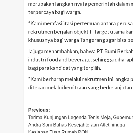
merupakan langkah nyata pemerintah dalam m
terpercaya bagi warga.
“Kami memfasilitasi pertemuan antara perusa
rekrutmen berjalan objektif. Target utama k
khususnya bagi warga Tangerang agar bisa berk
Ia juga menambahkan, bahwa PT Bumi Berkah B
industri food and beverage, sehingga diharap
bagi para kandidat yang terpilih.
“Kami berharap melalui rekrutmen ini, angka
ditekan melalui kemitraan yang berkelanjutan 
Post
Previous:
Terima Kunjungan Legenda Tenis Meja, Gubernur
navigation
Andra Soni Bahas Kesejahteraan Atlet hingga
Kesiapan Tuan Rumah PON