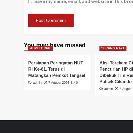
Save my name, email, and website in this bro
You may have missed
ADVETORIAL
SERANG RAYA
Persiapan Peringatan HUT
Aksi Terekam C
RI Ke-81, Terus di
Pencurian HP di
Matangkan Pemkot Tangsel
Dibekuk Tim R
Polsek Cikande
admin
7 August 2026
0
admin
6 August