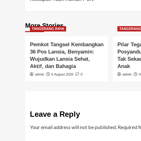
More Stories
TANGERANG RAYA
TANGERANG
Pemkot Tangsel Kembangkan
Pilar Te
36 Pos Lansia, Benyamin:
Posyandu 
Wujudkan Lansia Sehat,
Tak Seka
Aktif, dan Bahagia
Anak
admin
6 August 2026
0
admin
4
Leave a Reply
Your email address will not be published.
Required f