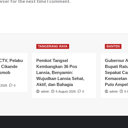
wser for the next time I comment.
TANGERANG RAYA
BANTEN
CTV, Pelaku
Pemkot Tangsel
Gubernur A
 Cikande
Kembangkan 36 Pos
Bupati Rat
esmob
Lansia, Benyamin:
Sepakat Car
Wujudkan Lansia Sehat,
Kemacetan 
Aktif, dan Bahagia
Pulo Ampel
 2026
0
admin
6 August 2026
0
admin
6 