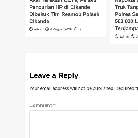
Aksi Terekam CCTV, Pelaku
Kapolda 
Pencurian HP di Cikande
Truk Tang
Dibekuk Tim Resmob Polsek
Polres Se
Cikande
502.000 L
Terdampa
admin
6 August 2026
0
admin
6
Leave a Reply
Your email address will not be published.
Required f
Comment
*