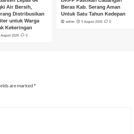
Banten Lepas 64
DKPP Pastikan Cadangan
ki Air Bersih,
Beras Kab. Serang Aman
rang Distribusikan
Untuk Satu Tahun Kedepan
iter untuk Warga
admin
5 August 2026
0
k Kekeringan
 August 2026
0
ields are marked
*