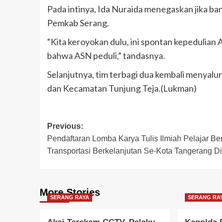
Pada intinya, Ida Nuraida menegaskan jika ban
Pemkab Serang.
“Kita keroyokan dulu, ini spontan kepeduli
bahwa ASN peduli,” tandasnya.
Selanjutnya, tim terbagi dua kembali menyal
dan Kecamatan Tunjung Teja.(Lukman)
Post
Previous:
Pendaftaran Lomba Karya Tulis Ilmiah Pelajar Be
navigation
Transportasi Berkelanjutan Se-Kota Tangerang D
More Stories
SERANG RAYA
SERANG RA