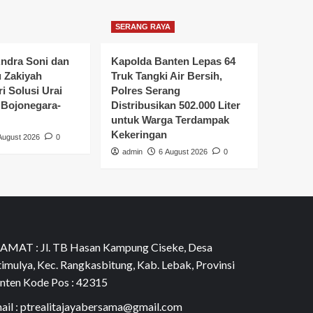
SERANG RAYA
ndra Soni dan
Kapolda Banten Lepas 64
u Zakiyah
Truk Tangki Air Bersih,
i Solusi Urai
Polres Serang
Bojonegara-
Distribusikan 502.000 Liter
untuk Warga Terdampak
Kekeringan
August 2026
0
admin
6 August 2026
0
AMAT : Jl. TB Hasan Kampung Ciseke, Desa
timulya, Kec. Rangkasbitung, Kab. Lebak, Provinsi
nten Kode Pos : 42315
ail : ptrealitajayabersama@gmail.com