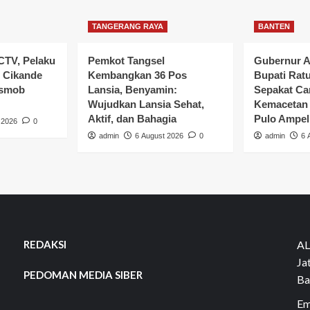
TANGERANG RAYA
BANTEN
CTV, Pelaku
Pemkot Tangsel
Gubernur A
 Cikande
Kembangkan 36 Pos
Bupati Rat
esmob
Lansia, Benyamin:
Sepakat Car
Wujudkan Lansia Sehat,
Kemacetan 
Aktif, dan Bahagia
Pulo Ampel
 2026
0
admin
6 August 2026
0
admin
6 
REDAKSI
AL
Ja
PEDOMAN MEDIA SIBER
Ba
Em