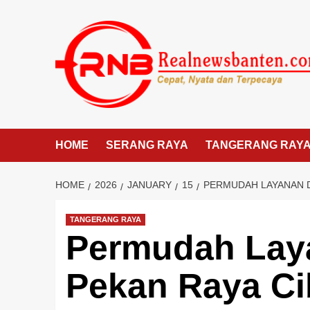
Skip
to
content
HOME
SERANG RAYA
TANGERANG RAY
HOME
2026
JANUARY
15
PERMUDAH LAYANAN D
TANGERANG RAYA
Permudah Lay
Pekan Raya Ci