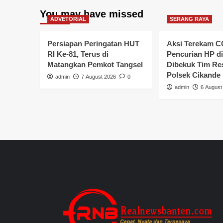
You may have missed
ADVETORIAL
SERANG RAYA
Persiapan Peringatan HUT
Aksi Terekam C
RI Ke-81, Terus di
Pencurian HP di
Matangkan Pemkot Tangsel
Dibekuk Tim R
Polsek Cikande
admin
7 August 2026
0
admin
6 August