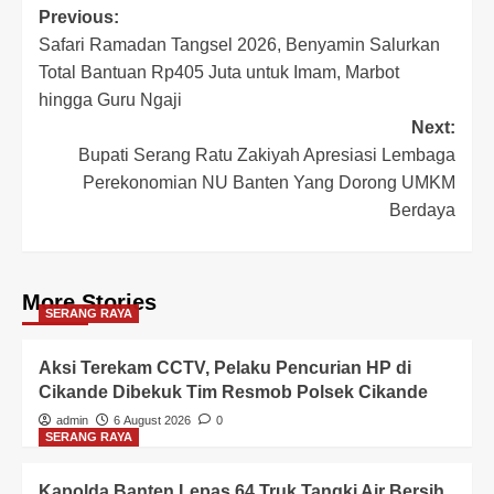
Post
Previous:
Safari Ramadan Tangsel 2026, Benyamin Salurkan
navigation
Total Bantuan Rp405 Juta untuk Imam, Marbot
hingga Guru Ngaji
Next:
Bupati Serang Ratu Zakiyah Apresiasi Lembaga
Perekonomian NU Banten Yang Dorong UMKM
Berdaya
More Stories
SERANG RAYA
Aksi Terekam CCTV, Pelaku Pencurian HP di
Cikande Dibekuk Tim Resmob Polsek Cikande
admin
6 August 2026
0
SERANG RAYA
Kapolda Banten Lepas 64 Truk Tangki Air Bersih,