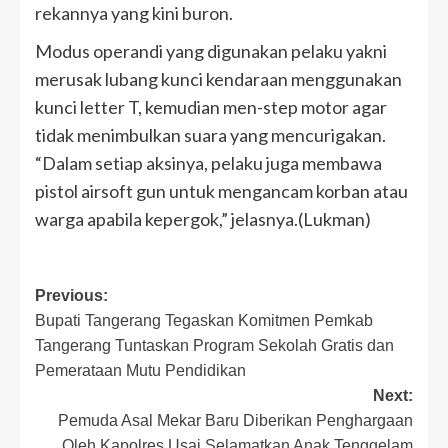
rekannya yang kini buron.
Modus operandi yang digunakan pelaku yakni
merusak lubang kunci kendaraan menggunakan
kunci letter T, kemudian men-step motor agar
tidak menimbulkan suara yang mencurigakan.
“Dalam setiap aksinya, pelaku juga membawa
pistol airsoft gun untuk mengancam korban atau
warga apabila kepergok,” jelasnya.(Lukman)
Post
Previous:
Bupati Tangerang Tegaskan Komitmen Pemkab
navigation
Tangerang Tuntaskan Program Sekolah Gratis dan
Pemerataan Mutu Pendidikan
Next:
Pemuda Asal Mekar Baru Diberikan Penghargaan
Oleh Kapolres Usai Selamatkan Anak Tenggelam