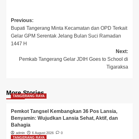
Post
Previous:
Bupati Tangerang Minta Kecamatan dan OPD Terkait
navigation
Gelar GPM Serentak Jelang Bulan Suci Ramadan
1447 H
Next:
Pemkab Tangerang Gelar JDIH Goes to School di
Tigaraksa
More Stories
TANGERANG RAYA
Pemkot Tangsel Kembangkan 36 Pos Lansia,
Benyamin: Wujudkan Lansia Sehat, Aktif, dan
Bahagia
admin
6 August 2026
0
TANGERANG RAYA