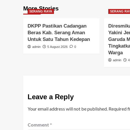
More Stories
SERANG RAYA
SERANG RA
DKPP Pastikan Cadangan
Diresmik
Beras Kab. Serang Aman
Yakini Je
Untuk Satu Tahun Kedepan
Garuda M
Tingkatk
admin
5 August 2026
0
Warga
admin
4
Leave a Reply
Your email address will not be published.
Required f
Comment
*