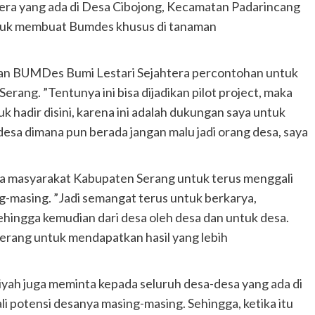
era yang ada di Desa Cibojong, Kecamatan Padarincang
tuk membuat Bumdes khusus di tanaman
kan BUMDes Bumi Lestari Sejahtera percontohan untuk
erang. ”Tentunya ini bisa dijadikan pilot project, maka
k hadir disini, karena ini adalah dukungan saya untuk
esa dimana pun berada jangan malu jadi orang desa, saya
ua masyarakat Kabupaten Serang untuk terus menggali
g-masing. ”Jadi semangat terus untuk berkarya,
ehingga kemudian dari desa oleh desa dan untuk desa.
erang untuk mendapatkan hasil yang lebih
iyah juga meminta kepada seluruh desa-desa yang ada di
 potensi desanya masing-masing. Sehingga, ketika itu