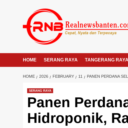
Skip
to
content
HOME
SERANG RAYA
TANGERANG RAY
HOME
2026
FEBRUARY
11
PANEN PERDANA SEL
SERANG RAYA
Panen Perdana
Hidroponik, R