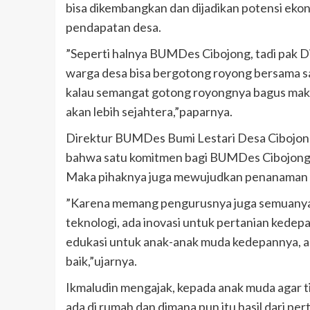
bisa dikembangkan dan dijadikan potensi ek
pendapatan desa.
”Seperti halnya BUMDes Cibojong, tadi pak 
warga desa bisa bergotong royong bersama
kalau semangat gotong royongnya bagus maka
akan lebih sejahtera,”paparnya.
Direktur BUMDes Bumi Lestari Desa Cibojon
bahwa satu komitmen bagi BUMDes Cibojong 
Maka pihaknya juga mewujudkan penanaman se
”Karena memang pengurusnya juga semuanya t
teknologi, ada inovasi untuk pertanian kede
edukasi untuk anak-anak muda kedepannya, ag
baik,”ujarnya.
Ikmaludin mengajak, kepada anak muda agar t
ada di rumah dan dimana pun itu hasil dari 