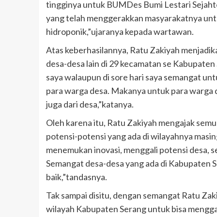
tingginya untuk BUMDes Bumi Lestari Sejaht
yang telah menggerakkan masyarakatnya un
hidroponik,”ujaranya kepada wartawan.
Atas keberhasilannya, Ratu Zakiyah menjadi
desa-desa lain di 29 kecamatan se Kabupaten S
saya walaupun di sore hari saya semangat untu
para warga desa. Makanya untuk para warga d
juga dari desa,”katanya.
Oleh karena itu, Ratu Zakiyah mengajak sem
potensi-potensi yang ada di wilayahnya masin
menemukan inovasi, menggali potensi desa, s
Semangat desa-desa yang ada di Kabupaten S
baik,”tandasnya.
Tak sampai disitu, dengan semangat Ratu Zak
wilayah Kabupaten Serang untuk bisa menggali