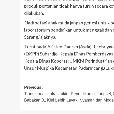
produk pertanian tidak hanya turun secara kot
dilakukan.
”Jadi petani anak muda jangan gengsi untuk 
laboratorium pendidikan untuk menggali dan
Serang,”ajaknya.
Turut hadir Asisten Daerah (Asda) II Febriy
(DKPP) Suhardjo, Kepala Dinas Pemberdaya
Kepala Dinas Koperasi UMKM Perindustrian
Unsur Muspika Kecamatan Padarincang.(Luk
Post
Previous:
Transformasi Infrastruktur Pendidikan di Tangsel
navigation
Babakan 01 Kini Lebih Layak, Nyaman dan Mode