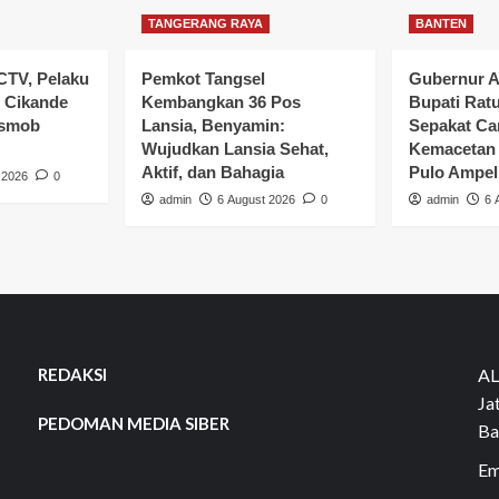
TANGERANG RAYA
BANTEN
CTV, Pelaku
Pemkot Tangsel
Gubernur A
 Cikande
Kembangkan 36 Pos
Bupati Rat
esmob
Lansia, Benyamin:
Sepakat Car
Wujudkan Lansia Sehat,
Kemacetan 
Aktif, dan Bahagia
Pulo Ampel
 2026
0
admin
6 August 2026
0
admin
6 
REDAKSI
AL
Ja
PEDOMAN MEDIA SIBER
Ba
Em