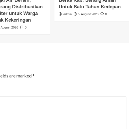
ki Air Bersih,
Beras Kab. Serang Aman
rang Distribusikan
Untuk Satu Tahun Kedepan
iter untuk Warga
admin
5 August 2026
0
k Kekeringan
 August 2026
0
ields are marked
*