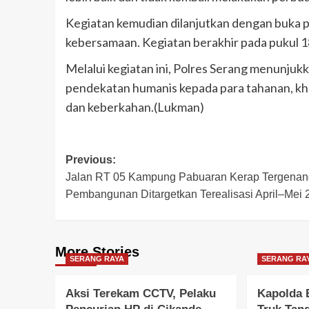
Kegiatan kemudian dilanjutkan dengan buka 
kebersamaan. Kegiatan berakhir pada pukul 1
Melalui kegiatan ini, Polres Serang menunj
pendekatan humanis kepada para tahanan, k
dan keberkahan.(Lukman)
Post
Previous:
Jalan RT 05 Kampung Pabuaran Kerap Tergenan
navigation
Pembangunan Ditargetkan Terealisasi April–Mei 
More Stories
SERANG RAYA
SERANG RA
Aksi Terekam CCTV, Pelaku
Kapolda 