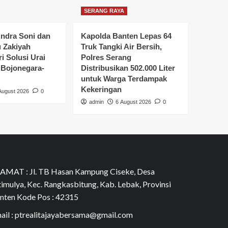
SERANG RAYA
ndra Soni dan
Kapolda Banten Lepas 64
u Zakiyah
Truk Tangki Air Bersih,
i Solusi Urai
Polres Serang
Bojonegara-
Distribusikan 502.000 Liter
untuk Warga Terdampak
Kekeringan
August 2026
0
admin
6 August 2026
0
AMAT : Jl. TB Hasan Kampung Ciseke, Desa
timulya, Kec. Rangkasbitung, Kab. Lebak, Provinsi
nten Kode Pos : 42315
ail : ptrealitajayabersama@gmail.com