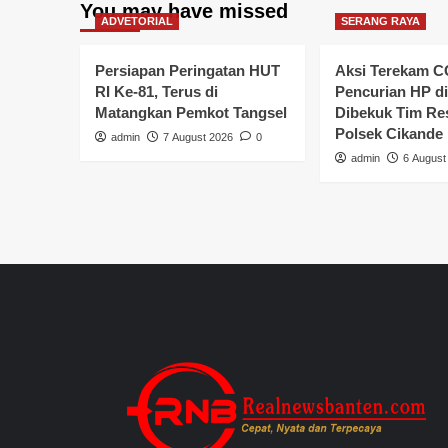
You may have missed
ADVETORIAL
SERANG RAYA
Persiapan Peringatan HUT
Aksi Terekam C
RI Ke-81, Terus di
Pencurian HP di
Matangkan Pemkot Tangsel
Dibekuk Tim R
Polsek Cikande
admin
7 August 2026
0
admin
6 August