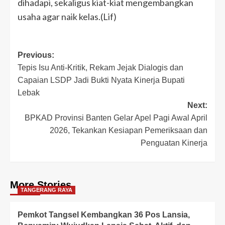
dihadapi, sekaligus kiat-kiat mengembangkan
usaha agar naik kelas.(Lif)
Post
Previous:
Tepis Isu Anti-Kritik, Rekam Jejak Dialogis dan
navigation
Capaian LSDP Jadi Bukti Nyata Kinerja Bupati
Lebak
Next:
BPKAD Provinsi Banten Gelar Apel Pagi Awal April
2026, Tekankan Kesiapan Pemeriksaan dan
Penguatan Kinerja
More Stories
TANGERANG RAYA
Pemkot Tangsel Kembangkan 36 Pos Lansia,