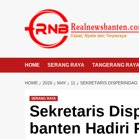
Skip
to
content
HOME
SERANG RAYA
TANGERANG RAY
HOME
2026
MAY
11
SEKRETARIS DISPERINDAG
SERANG RAYA
Sekretaris Dis
banten Hadiri