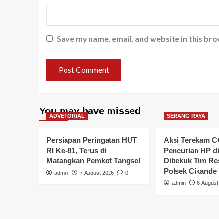
Save my name, email, and website in this bro
You may have missed
ADVETORIAL
SERANG RAYA
Persiapan Peringatan HUT
Aksi Terekam C
RI Ke-81, Terus di
Pencurian HP di
Matangkan Pemkot Tangsel
Dibekuk Tim R
Polsek Cikande
admin
7 August 2026
0
admin
6 August