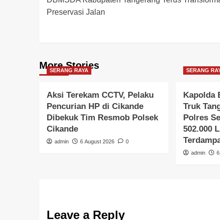
navigation
Preservasi Jalan
More Stories
SERANG RAYA
SERANG RA
Aksi Terekam CCTV, Pelaku
Kapolda 
Pencurian HP di Cikande
Truk Tang
Dibekuk Tim Resmob Polsek
Polres Se
Cikande
502.000 L
Terdampa
admin
6 August 2026
0
admin
6
Leave a Reply