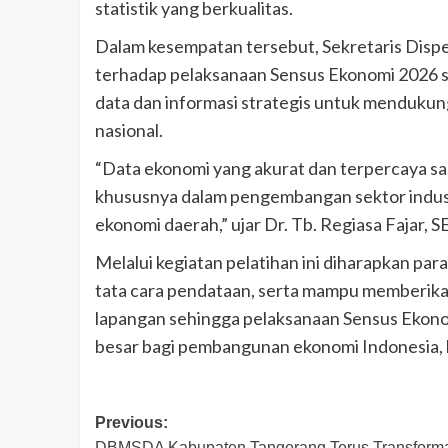
statistik yang berkualitas.
Dalam kesempatan tersebut, Sekretaris Dis
terhadap pelaksanaan Sensus Ekonomi 2026 s
data dan informasi strategis untuk menduk
nasional.
“Data ekonomi yang akurat dan terpercaya sa
khususnya dalam pengembangan sektor indus
ekonomi daerah,” ujar Dr. Tb. Regiasa Fajar, SE
Melalui kegiatan pelatihan ini diharapkan pa
tata cara pendataan, serta mampu memberika
lapangan sehingga pelaksanaan Sensus Ekono
besar bagi pembangunan ekonomi Indonesia, k
Post
Previous:
DBMSDA Kabupaten Tangerang Terus Transform