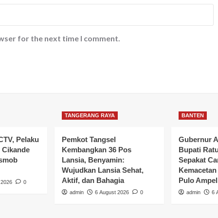
wser for the next time I comment.
TANGERANG RAYA
BANTEN
CTV, Pelaku
Pemkot Tangsel
Gubernur A
 Cikande
Kembangkan 36 Pos
Bupati Rat
esmob
Lansia, Benyamin:
Sepakat Car
Wujudkan Lansia Sehat,
Kemacetan 
Aktif, dan Bahagia
Pulo Ampel
 2026
0
admin
6 August 2026
0
admin
6 