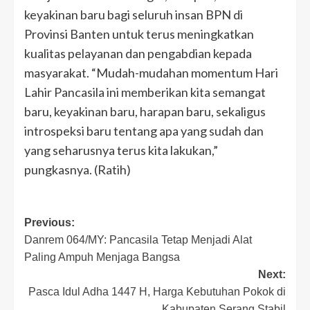
keyakinan baru bagi seluruh insan BPN di
Provinsi Banten untuk terus meningkatkan
kualitas pelayanan dan pengabdian kepada
masyarakat. “Mudah-mudahan momentum Hari
Lahir Pancasila ini memberikan kita semangat
baru, keyakinan baru, harapan baru, sekaligus
introspeksi baru tentang apa yang sudah dan
yang seharusnya terus kita lakukan,”
pungkasnya. (Ratih)
Post
Previous:
Danrem 064/MY: Pancasila Tetap Menjadi Alat
navigation
Paling Ampuh Menjaga Bangsa
Next:
Pasca Idul Adha 1447 H, Harga Kebutuhan Pokok di
Kabupaten Serang Stabil