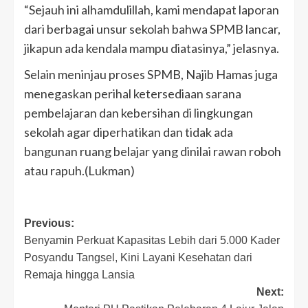
“Sejauh ini alhamdulillah, kami mendapat laporan
dari berbagai unsur sekolah bahwa SPMB lancar,
jikapun ada kendala mampu diatasinya,” jelasnya.
Selain meninjau proses SPMB, Najib Hamas juga
menegaskan perihal ketersediaan sarana
pembelajaran dan kebersihan di lingkungan
sekolah agar diperhatikan dan tidak ada
bangunan ruang belajar yang dinilai rawan roboh
atau rapuh.(Lukman)
Post
Previous:
Benyamin Perkuat Kapasitas Lebih dari 5.000 Kader
navigation
Posyandu Tangsel, Kini Layani Kesehatan dari
Remaja hingga Lansia
Next: