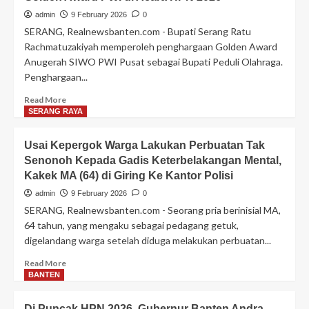
AI
Bupati
admin
9 February 2026
0
Situbondo
SERANG, Realnewsbanten.com - Bupati Serang Ratu
Bahas
Rachmatuzakiyah memperoleh penghargaan Golden Award
Festival
Anugerah SIWO PWI Pusat sebagai Bupati Peduli Olahraga.
Anyer-
Penghargaan...
Panarukan
Read
Read More
more
SERANG RAYA
about
Bupati
Usai Kepergok Warga Lakukan Perbuatan Tak
Serang
Senonoh Kepada Gadis Keterbelakangan Mental,
Ratu
Kakek MA (64) di Giring Ke Kantor Polisi
Zakiyah
Raih
admin
9 February 2026
0
Penghargaan
SERANG, Realnewsbanten.com - Seorang pria berinisial MA,
Golden
64 tahun, yang mengaku sebagai pedagang getuk,
Award
digelandang warga setelah diduga melakukan perbuatan...
PWI
di
Read
Read More
Acara
more
BANTEN
HPN
about
2026
Usai
Di Puncak HPN 2026, Gubernur Banten Andra