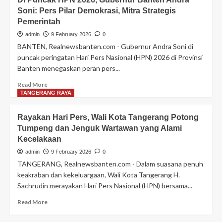
Kepergok
Soni: Pers Pilar Demokrasi, Mitra Strategis
Warga
Pemerintah
Lakukan
Perbuatan
admin
9 February 2026
0
Tak
BANTEN, Realnewsbanten.com - Gubernur Andra Soni di
Senonoh
puncak peringatan Hari Pers Nasional (HPN) 2026 di Provinsi
Kepada
Banten menegaskan peran pers...
Gadis
Keterbelakangan
Read
Read More
Mental,
more
TANGERANG RAYA
Kakek
about
MA
Di
(64)
Rayakan Hari Pers, Wali Kota Tangerang Potong
Puncak
di
Tumpeng dan Jenguk Wartawan yang Alami
HPN
Giring
Kecelakaan
2026,
Ke
Gubernur
admin
9 February 2026
0
Kantor
Banten
TANGERANG, Realnewsbanten.com - Dalam suasana penuh
Polisi
Andra
keakraban dan kekeluargaan, Wali Kota Tangerang H.
Soni:
Sachrudin merayakan Hari Pers Nasional (HPN) bersama...
Pers
Pilar
Read
Read More
Demokrasi,
more
Mitra
about