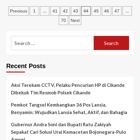
Strategis
Rayakan
Pemerintah
Posts
Hari
…
44
…
Previous
1
41
42
43
45
46
47
Pers,
pagination
70
Next
Wali
Kota
Tangerang
Search
Potong
Tumpeng
for:
dan
Jenguk
Wartawan
Recent Posts
yang
Alami
Kecelakaan
Aksi Terekam CCTV, Pelaku Pencurian HP di Cikande
Dibekuk Tim Resmob Polsek Cikande
Pemkot Tangsel Kembangkan 36 Pos Lansia,
Benyamin: Wujudkan Lansia Sehat, Aktif, dan Bahagia
Gubernur Andra Soni dan Bupati Ratu Zakiyah
Sepakat Cari Solusi Urai Kemacetan Bojonegara-Pulo
Ampel