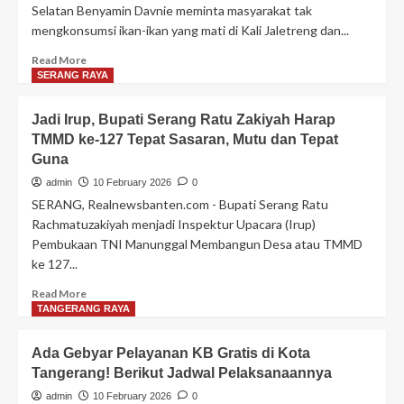
Selatan Benyamin Davnie meminta masyarakat tak
mengkonsumsi ikan-ikan yang mati di Kali Jaletreng dan...
Read
Read More
more
SERANG RAYA
about
Tercemar
Jadi Irup, Bupati Serang Ratu Zakiyah Harap
Zat
TMMD ke-127 Tepat Sasaran, Mutu dan Tepat
Kimia,
Guna
Wali
Kota
admin
10 February 2026
0
Tangsel
SERANG, Realnewsbanten.com - Bupati Serang Ratu
Minta
Rachmatuzakiyah menjadi Inspektur Upacara (Irup)
Warga
Pembukaan TNI Manunggal Membangun Desa atau TMMD
Tak
ke 127...
Konsumsi
Ikan
Read
Read More
dari
more
TANGERANG RAYA
Sungai
about
Cisadane
Jadi
Ada Gebyar Pelayanan KB Gratis di Kota
Irup,
Tangerang! Berikut Jadwal Pelaksanaannya
Bupati
Serang
admin
10 February 2026
0