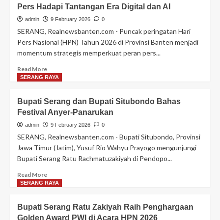
Pers Hadapi Tantangan Era Digital dan AI
Intensifkan
Patroli
admin
9 February 2026
0
KRYD,
SERANG, Realnewsbanten.com - Puncak peringatan Hari
Situasi
Pers Nasional (HPN) Tahun 2026 di Provinsi Banten menjadi
Kamtibmas
momentum strategis memperkuat peran pers...
Wilayah
Hukum
Read
Read More
Terpantau
more
SERANG RAYA
Aman
about
dan
Pilar
Bupati Serang dan Bupati Situbondo Bahas
Kondusif
Hadiri
Festival Anyer-Panarukan
HPN
2026
admin
9 February 2026
0
di
SERANG, Realnewsbanten.com - Bupati Situbondo, Provinsi
Banten:
Jawa Timur (Jatim), Yusuf Rio Wahyu Prayogo mengunjungi
Perkuat
Bupati Serang Ratu Rachmatuzakiyah di Pendopo...
Peran
Pers
Read
Read More
Hadapi
more
SERANG RAYA
Tantangan
about
Era
Bupati
Bupati Serang Ratu Zakiyah Raih Penghargaan
Digital
Serang
dan
Golden Award PWI di Acara HPN 2026
dan