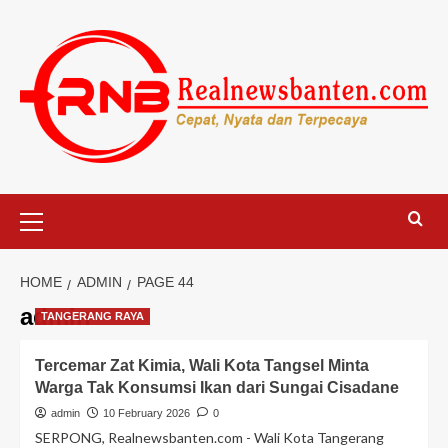
Skip
to
content
Primary
Menu
HOME
ADMIN
PAGE 44
admin
TANGERANG RAYA
Tercemar Zat Kimia, Wali Kota Tangsel Minta
Warga Tak Konsumsi Ikan dari Sungai Cisadane
admin
10 February 2026
0
SERPONG, Realnewsbanten.com - Wali Kota Tangerang