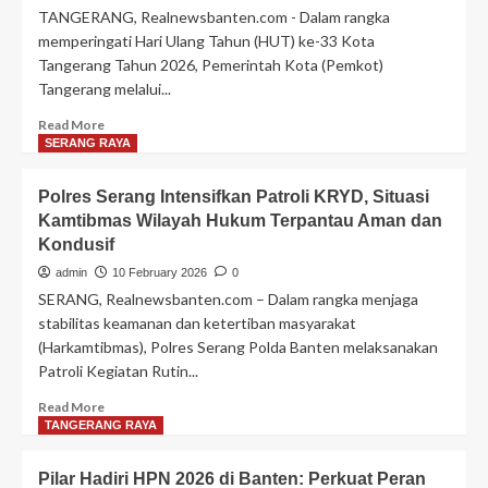
Ratu
TANGERANG, Realnewsbanten.com - Dalam rangka
Zakiyah
memperingati Hari Ulang Tahun (HUT) ke-33 Kota
Harap
Tangerang Tahun 2026, Pemerintah Kota (Pemkot)
TMMD
Tangerang melalui...
ke-
127
Read
Read More
Tepat
more
SERANG RAYA
Sasaran,
about
Mutu
Ada
dan
Polres Serang Intensifkan Patroli KRYD, Situasi
Gebyar
Tepat
Kamtibmas Wilayah Hukum Terpantau Aman dan
Pelayanan
Guna
Kondusif
KB
Gratis
admin
10 February 2026
0
di
SERANG, Realnewsbanten.com – Dalam rangka menjaga
Kota
stabilitas keamanan dan ketertiban masyarakat
Tangerang!
(Harkamtibmas), Polres Serang Polda Banten melaksanakan
Berikut
Patroli Kegiatan Rutin...
Jadwal
Pelaksanaannya
Read
Read More
more
TANGERANG RAYA
about
Polres
Pilar Hadiri HPN 2026 di Banten: Perkuat Peran
Serang