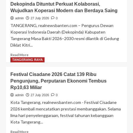
Perkuat
Rapi
Dekopinda Dituntut Perkuat Kolaborasi,
Investasi
Wujudkan Koperasi Modern dan Berdaya Saing
dan
Tata
admin
27 July 2026
0
Kelola
TANGERANG, realnewsbanten.com – Pengurus Dewan
Bangunan,
Koperasi Indonesia Daerah (Dekopinda) Kabupaten
Sachrudin
Tangerang Masa Bakti 2026–2030 resmi dilantik di Gedung
Ajak
Diklat Kitri...
Pelaku
Usaha
Read
Read More
Tertib
more
TANGERANG RAYA
PBG
about
dan
Dekopinda
SLF
Festival Cisadane 2026 Catat 139 Ribu
Dituntut
Pengunjung, Perputaran Ekonomi Tembus
Perkuat
Rp10,63 Miliar
Kolaborasi,
Wujudkan
admin
27 July 2026
0
Koperasi
Kota Tangerang, realnewsbanten.com - Festival Cisadane
Modern
2026 kembali mencatatkan prestasi membanggakan. Selama
dan
lima hari penyelenggaraan, festival tahunan kebanggaan
Berdaya
Kota Tangerang...
Saing
Read
Read More