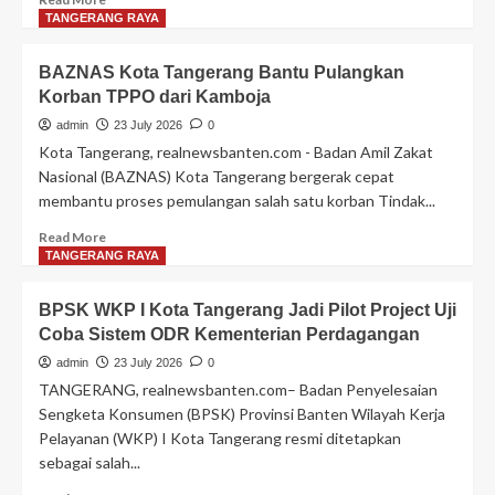
more
TANGERANG RAYA
about
Festival
BAZNAS Kota Tangerang Bantu Pulangkan
Cisadane
Korban TPPO dari Kamboja
2026
Kota
admin
23 July 2026
0
Tangerang
Kota Tangerang, realnewsbanten.com - Badan Amil Zakat
Sukses
Nasional (BAZNAS) Kota Tangerang bergerak cepat
Daur
membantu proses pemulangan salah satu korban Tindak...
Ulang
75
Read
Read More
Persen
more
TANGERANG RAYA
dari
about
14,3
BAZNAS
BPSK WKP I Kota Tangerang Jadi Pilot Project Uji
Ton
Kota
Sampah
Coba Sistem ODR Kementerian Perdagangan
Tangerang
Bantu
admin
23 July 2026
0
Pulangkan
TANGERANG, realnewsbanten.com– Badan Penyelesaian
Korban
Sengketa Konsumen (BPSK) Provinsi Banten Wilayah Kerja
TPPO
Pelayanan (WKP) I Kota Tangerang resmi ditetapkan
dari
sebagai salah...
Kamboja