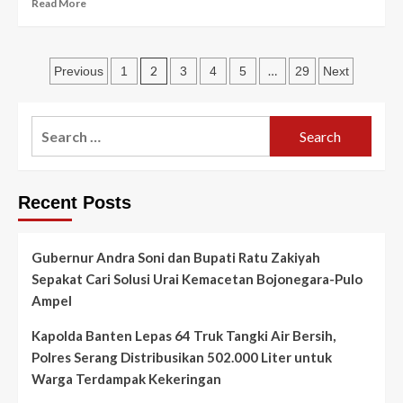
Read
Read More
more
about
BPSK
Posts
WKP
2
…
Previous
1
3
4
5
29
Next
I
pagination
Kota
Tangerang
Search
Jadi
for:
Pilot
Project
Uji
Recent Posts
Coba
Sistem
ODR
Gubernur Andra Soni dan Bupati Ratu Zakiyah
Kementerian
Perdagangan
Sepakat Cari Solusi Urai Kemacetan Bojonegara-Pulo
Ampel
Kapolda Banten Lepas 64 Truk Tangki Air Bersih,
Polres Serang Distribusikan 502.000 Liter untuk
Warga Terdampak Kekeringan