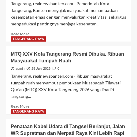
Tangerang, realnewsbanten.com - Pemerintah Kota
Tangerang, Banten mengajak masyarakat memanfaatkan
kesempatan emas dengan menyalurkan kreativitas, sekaligus
mengedukasi pentingnya menjaga kesehatan...
Read
Read More
more
TANGERANG RAYA
about
edukasi,
MTQ XXV Kota Tangerang Resmi Dibuka, Ribuan
lomba
Masyarakat Tumpah Ruah
ini
juga
admin
28 July 2026
0
diharapkan
Tangerang, realnewsbanten.com - Ribuan masyarakat
mampu
tumpah ruah menyambut pembukaan Musabaqah Tilawatil
menghadirkan
Qur'an (MTQ) XXV Kota Tangerang 2026 yang dihadiri
berbagai
langsung...
ide
kreatif
Read
Read More
yang
more
TANGERANG RAYA
bermanfaat
about
bagi
MTQ
masyarakat
Penataan Kabel Udara di Tangsel Berlanjut, Jalan
XXV
luas
WR Supratman dan Merpati Raya Kini Lebih Rapi
Kota