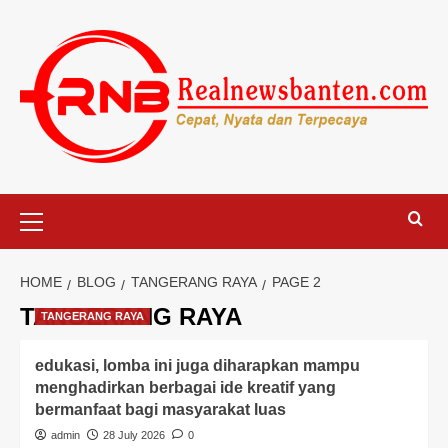
Skip
to
content
Primary
Menu
HOME
BLOG
TANGERANG RAYA
PAGE 2
TANGERANG RAYA
TANGERANG RAYA
edukasi, lomba ini juga diharapkan mampu
menghadirkan berbagai ide kreatif yang
bermanfaat bagi masyarakat luas
admin
28 July 2026
0