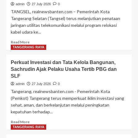
Tangerang
admin
27 July 2026
0
Resmi
TANGSEL, realnewsbanten.com – Pemerintah Kota
Dibuka,
Tangerang Selatan (Tangsel) terus melanjutkan penataan
Ribuan
jaringan utilitas telekomunikasi melalui program relokasi
Masyarakat
kabel udara ke...
Tumpah
Ruah
Read
Read More
more
TANGERANG RAYA
about
Penataan
Perkuat Investasi dan Tata Kelola Bangunan,
Kabel
Sachrudin Ajak Pelaku Usaha Tertib PBG dan
Udara
SLF
di
Tangsel
admin
27 July 2026
0
Berlanjut,
Tangerang, realnewsbanten.com - Pemerintah Kota
Jalan
(Pemkot) Tangerang terus memperkuat iklim investasi yang
WR
sehat, aman, dan berkelanjutan melalui peningkatan
Supratman
kepatuhan terhadap...
dan
Merpati
Read
Read More
Raya
more
TANGERANG RAYA
Kini
about
Lebih