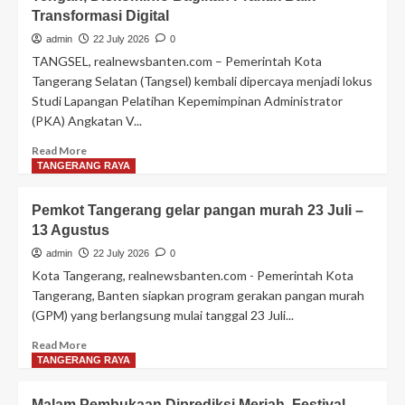
Transformasi Digital
Nasional,
DWP
admin
22 July 2026
0
Tangsel
TANGSEL, realnewsbanten.com – Pemerintah Kota
Bagikan
Tangerang Selatan (Tangsel) kembali dipercaya menjadi lokus
Ratusan
Studi Lapangan Pelatihan Kepemimpinan Administrator
Paket
(PKA) Angkatan V...
Alat
Tulis
Read
Read More
dan
more
TANGERANG RAYA
Edukasi
about
Siswa
Tangsel
Cegah
Pemkot Tangerang gelar pangan murah 23 Juli –
Jadi
Bullying
13 Agustus
Lokus
Studi
admin
22 July 2026
0
Lapangan
Kota Tangerang, realnewsbanten.com - Pemerintah Kota
PKA
Tangerang, Banten siapkan program gerakan pangan murah
Jawa
(GPM) yang berlangsung mulai tanggal 23 Juli...
Tengah,
Diskominfo
Read
Read More
Bagikan
more
TANGERANG RAYA
Praktik
about
Baik
Pemkot
Malam Pembukaan Diprediksi Meriah, Festival