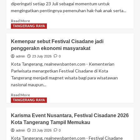
diperingati setiap 23 Juli sebagai momentum untuk
mengingatkan pentingnya pemenuhan hak-hak anak serta...
Read
Read More
more
TANGERANG RAYA
about
23
Kemenpar sebut Festival Cisadane jadi
Juli
penggerakn ekonomi masyarakat
Hari
Anak
admin
23 July 2026
0
Nasional,
Kota Tangerang, realnewsbanten.com - Kementerian
Ini
Pariwisata menargetkan Festival Cisadane di Kota
Layanan
Tangerang menjadi magnet wisata bagi para wisatawan
dan
nasional maupun...
Program
Ramah
Read
Read More
Anak
more
TANGERANG RAYA
di
about
Kota
Kemenpar
Tangerang
Karisma Event Nusantara, Festival Cisadane 2026
sebut
Kota Tangerang Tampil Memukau
Festival
Cisadane
admin
23 July 2026
0
jadi
Kota Tangerang, realnewsbanten.com - Festival Cisadane