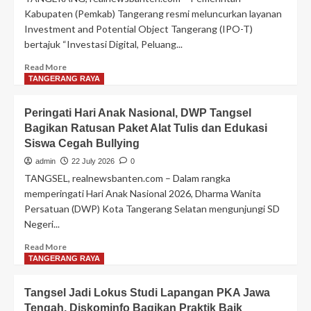
Sudah
Kabupaten (Pemkab) Tangerang resmi meluncurkan layanan
Gratis
Investment and Potential Object Tangerang (IPO-T)
bertajuk “Investasi Digital, Peluang...
Read
Read More
more
TANGERANG RAYA
about
Perkuat
Peringati Hari Anak Nasional, DWP Tangsel
Promosi
Bagikan Ratusan Paket Alat Tulis dan Edukasi
Investasi
Siswa Cegah Bullying
Berbasis
Digital,
admin
22 July 2026
0
Bupati
TANGSEL, realnewsbanten.com – Dalam rangka
Tangerang
memperingati Hari Anak Nasional 2026, Dharma Wanita
Luncurkan
Persatuan (DWP) Kota Tangerang Selatan mengunjungi SD
IPO-
Negeri...
T
Read
Read More
more
TANGERANG RAYA
about
Peringati
Tangsel Jadi Lokus Studi Lapangan PKA Jawa
Hari
Tengah, Diskominfo Bagikan Praktik Baik
Anak