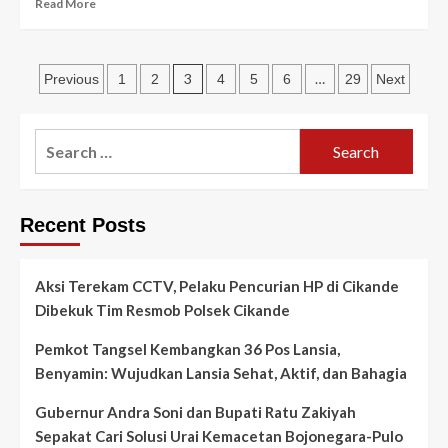
Read
Read More
Pengunjung
more
about
Tangsel
Posts
Jadi
3
…
Previous
1
2
4
5
6
29
Next
Lokus
pagination
Studi
Lapangan
Search
PKA
for:
Jawa
Tengah,
Diskominfo
Recent Posts
Bagikan
Praktik
Baik
Aksi Terekam CCTV, Pelaku Pencurian HP di Cikande
Transformasi
Digital
Dibekuk Tim Resmob Polsek Cikande
Pemkot Tangsel Kembangkan 36 Pos Lansia,
Benyamin: Wujudkan Lansia Sehat, Aktif, dan Bahagia
Gubernur Andra Soni dan Bupati Ratu Zakiyah
Sepakat Cari Solusi Urai Kemacetan Bojonegara-Pulo