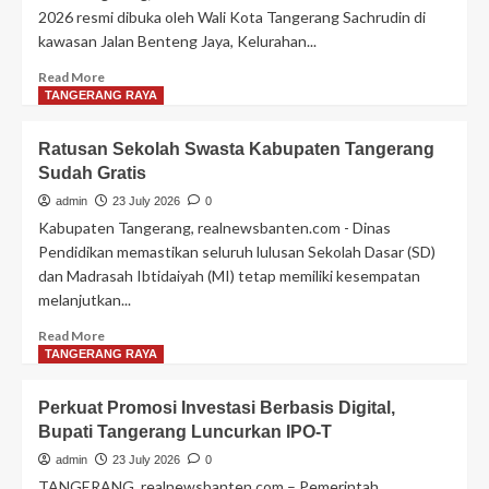
penggerakn
2026 resmi dibuka oleh Wali Kota Tangerang Sachrudin di
ekonomi
kawasan Jalan Benteng Jaya, Kelurahan...
masyarakat
Read
Read More
more
TANGERANG RAYA
about
Karisma
Ratusan Sekolah Swasta Kabupaten Tangerang
Event
Sudah Gratis
Nusantara,
Festival
admin
23 July 2026
0
Cisadane
Kabupaten Tangerang, realnewsbanten.com - Dinas
2026
Pendidikan memastikan seluruh lulusan Sekolah Dasar (SD)
Kota
dan Madrasah Ibtidaiyah (MI) tetap memiliki kesempatan
Tangerang
melanjutkan...
Tampil
Memukau
Read
Read More
more
TANGERANG RAYA
about
Ratusan
Perkuat Promosi Investasi Berbasis Digital,
Sekolah
Bupati Tangerang Luncurkan IPO-T
Swasta
Kabupaten
admin
23 July 2026
0
Tangerang
TANGERANG, realnewsbanten.com – Pemerintah