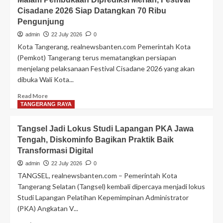
Transformasi
Tangerang
Digital
Cisadane 2026 Siap Datangkan 70 Ribu
gelar
Pengunjung
pangan
murah
admin
22 July 2026
0
23
Kota Tangerang, realnewsbanten.com Pemerintah Kota
Juli
(Pemkot) Tangerang terus mematangkan persiapan
–
menjelang pelaksanaan Festival Cisadane 2026 yang akan
13
dibuka Wali Kota...
Agustus
Read
Read More
more
TANGERANG RAYA
about
Malam
Tangsel Jadi Lokus Studi Lapangan PKA Jawa
Pembukaan
Tengah, Diskominfo Bagikan Praktik Baik
Diprediksi
Transformasi Digital
Meriah,
Festival
admin
22 July 2026
0
Cisadane
TANGSEL, realnewsbanten.com – Pemerintah Kota
2026
Tangerang Selatan (Tangsel) kembali dipercaya menjadi lokus
Siap
Studi Lapangan Pelatihan Kepemimpinan Administrator
Datangkan
(PKA) Angkatan V...
70
Ribu