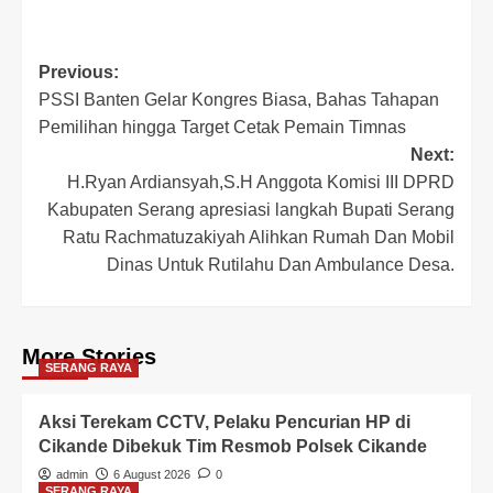
Post
Previous:
PSSI Banten Gelar Kongres Biasa, Bahas Tahapan
navigation
Pemilihan hingga Target Cetak Pemain Timnas
Next:
H.Ryan Ardiansyah,S.H Anggota Komisi III DPRD
Kabupaten Serang apresiasi langkah Bupati Serang
Ratu Rachmatuzakiyah Alihkan Rumah Dan Mobil
Dinas Untuk Rutilahu Dan Ambulance Desa.
More Stories
SERANG RAYA
Aksi Terekam CCTV, Pelaku Pencurian HP di
Cikande Dibekuk Tim Resmob Polsek Cikande
admin
6 August 2026
0
SERANG RAYA